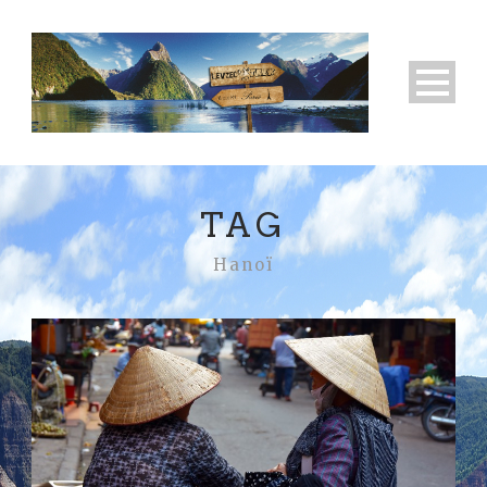
TAG
Hanoï