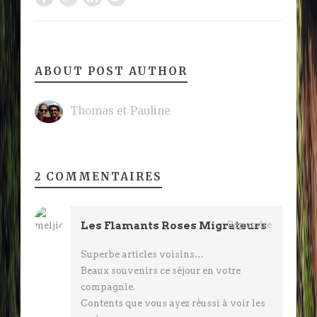
ABOUT POST AUTHOR
Thomas et Pauline
2 COMMENTAIRES
Les Flamants Roses Migrateurs
Répondre
Superbe articles voisins…
Beaux souvenirs ce séjour en votre
compagnie.
Contents que vous ayez réussi à voir les