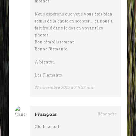
moines.
Nous espérons que vous vous êtes bien
remis de la chute en scooter… ça nous a
fait froid dans le dos en voyant les
photos.
Bon rétablissement.
Bonne Birmanie.
A bientôt,
Les Flamants
27 novembre 2015 à 7 h 57 min
François
Répondre
Chabaaaaal