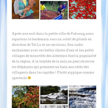
Après une nuit dans la petite ville de Paksong, nous
repartons le lendemain sous un soleil de plomb en
direction de Tat Lo et ses environs. Son cadre
enchanteur avec ses belles chutes d’eau et ses petits
villages de minorités des alentours font la popularité
de la région. A la tombée de la nuit, on peut observer
les éléphants qui prennent un bain aux côtés des
villageois dans les rapides ! Plutôt atypique comme
spectacle