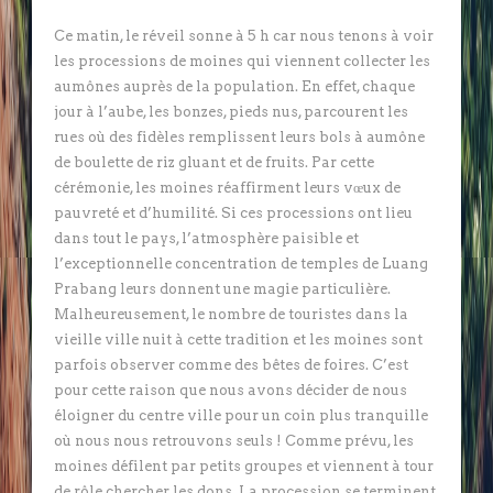
Ce matin, le réveil sonne à 5 h car nous tenons à voir
les processions de moines qui viennent collecter les
aumônes auprès de la population. En effet, chaque
jour à l’aube, les bonzes, pieds nus, parcourent les
rues où des fidèles remplissent leurs bols à aumône
de boulette de riz gluant et de fruits. Par cette
cérémonie, les moines réaffirment leurs vœux de
pauvreté et d’humilité. Si ces processions ont lieu
dans tout le pays, l’atmosphère paisible et
l’exceptionnelle concentration de temples de Luang
Prabang leurs donnent une magie particulière.
Malheureusement, le nombre de touristes dans la
vieille ville nuit à cette tradition et les moines sont
parfois observer comme des bêtes de foires. C’est
pour cette raison que nous avons décider de nous
éloigner du centre ville pour un coin plus tranquille
où nous nous retrouvons seuls ! Comme prévu, les
moines défilent par petits groupes et viennent à tour
de rôle chercher les dons. La procession se terminent