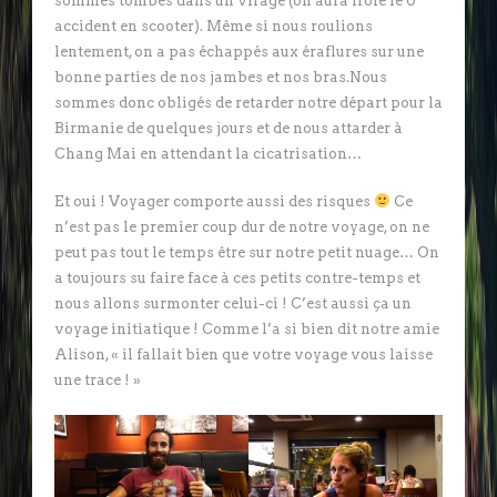
sommes tombés dans un virage (on aura frôlé le 0
accident en scooter). Même si nous roulions
lentement, on a pas échappés aux éraflures sur une
bonne parties de nos jambes et nos bras.Nous
sommes donc obligés de retarder notre départ pour la
Birmanie de quelques jours et de nous attarder à
Chang Mai en attendant la cicatrisation…
Et oui ! Voyager comporte aussi des risques
Ce
n’est pas le premier coup dur de notre voyage, on ne
peut pas tout le temps être sur notre petit nuage… On
a toujours su faire face à ces petits contre-temps et
nous allons surmonter celui-ci ! C’est aussi ça un
voyage initiatique ! Comme l’a si bien dit notre amie
Alison, « il fallait bien que votre voyage vous laisse
une trace ! »