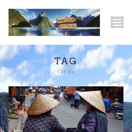
TAG
Cat Ba