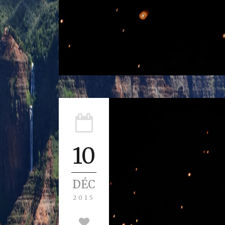
10
DÉC
2015