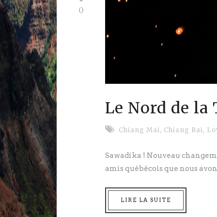
0
Le Nord de la
Chiang Mai
,
Chiang Rai
,
Lo
Sawadika ! Nouveau changement
amis québécois que nous avons
LIRE LA SUITE