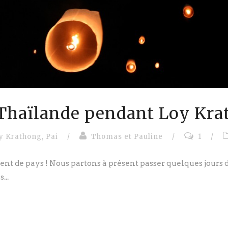
 Thaïlande pendant Loy Kr
y Krathong
,
Pai
/
Thomas et Pauline
/
1
/
 de pays ! Nous partons à présent passer quelques jours d
...