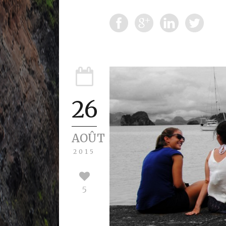
26
AOÛT
2015
5