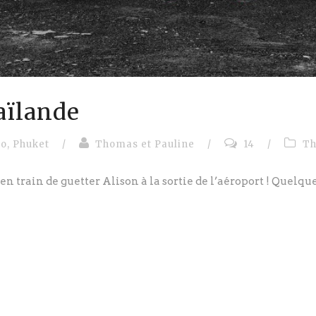
aïlande
ao
,
Phuket
/
Thomas et Pauline
/
14
/
Th
en train de guetter Alison à la sortie de l’aéroport ! Quelque