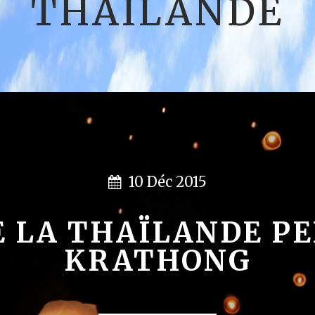
THAÏLANDE
10 Déc 2015
26 Août 2015
E LA THAÏLANDE P
 POTES EN THAÏLAN
KRATHONG