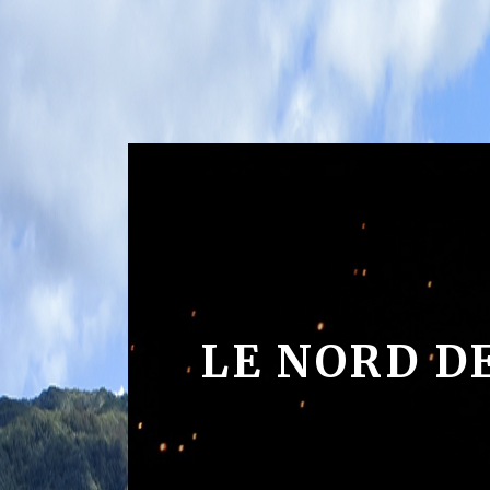
LE NORD D
6