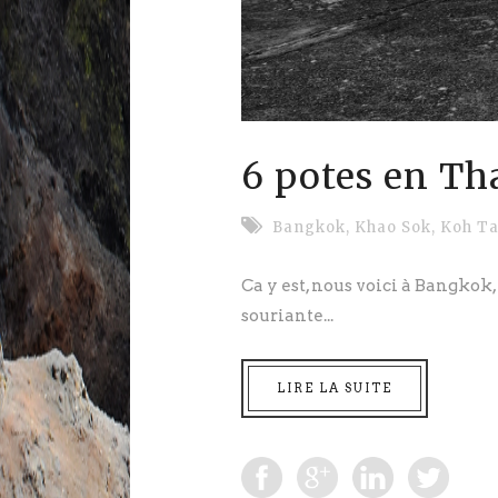
6 potes en Th
Bangkok
,
Khao Sok
,
Koh T
Ca y est, nous voici à Bangkok, 
souriante...
LIRE LA SUITE