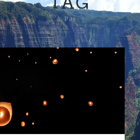
TAG
Pai