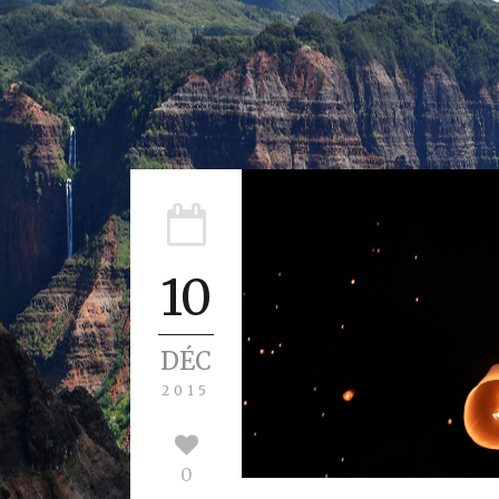
10
DÉC
2015
0