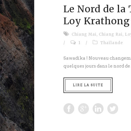
Le Nord de la
Loy Krathong
Chiang Mai
,
Chiang Rai
,
Lo
/
1
/
Thaïlande
Sawadika ! Nouveau changemen
quelques jours dans le nord de
LIRE LA SUITE