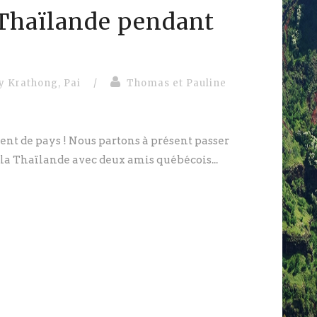
 Thaïlande pendant
y Krathong
,
Pai
/
Thomas et Pauline
t de pays ! Nous partons à présent passer
 la Thaïlande avec deux amis québécois...