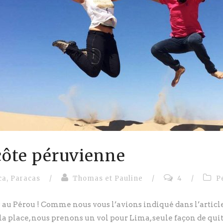
 côte péruvienne
ca
,
Paracas
/
Thomas et Pauline
/
4
/
P
es au Pérou ! Comme nous vous l’avions indiqué dans l’arti
a place, nous prenons un vol pour Lima, seule façon de quitt