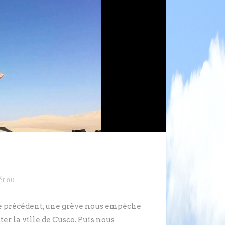
érou
cle précédent, une grève nous empêche
er la ville de Cusco. Puis nous