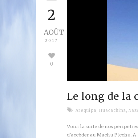
2
AOÛT
2017
0
Le long de la
Arequipa
,
Huacachina
,
Naz
Voici la suite de nos péripéti
d’accéder au Machu Picchu. A l