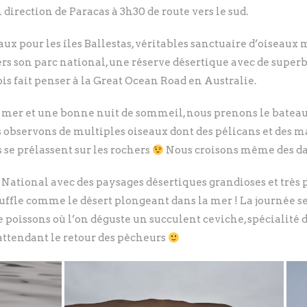
direction de Paracas à 3h30 de route vers le sud.
eaux pour les îles Ballestas, véritables sanctuaire d’oiseaux 
rs son parc national, une réserve désertique avec de superb
ois fait penser à la Great Ocean Road en Australie.
mer et une bonne nuit de sommeil, nous prenons le bateau p
us observons de multiples oiseaux dont des pélicans et des m
s se prélassent sur les rochers
Nous croisons même des dau
c National avec des paysages désertiques grandioses et trè
ouffle comme le désert plongeant dans la mer ! La journée s
e poissons où l’on déguste un succulent ceviche, spécialité
attendant le retour des pêcheurs